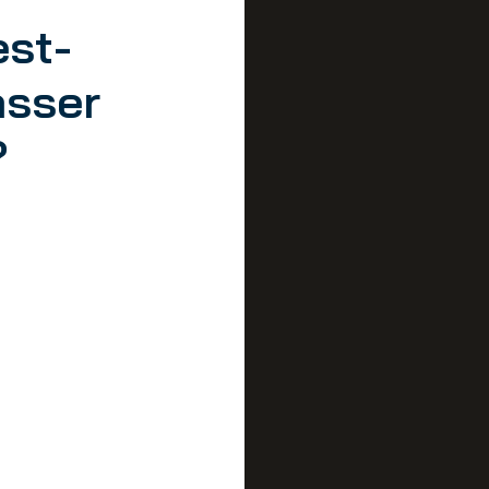
est-
asser
?