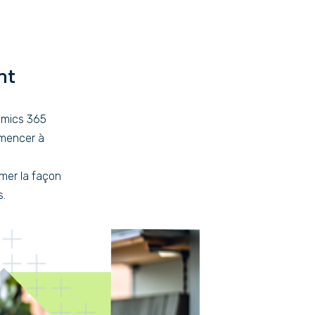
nt
amics 365
mmencer à
mer la façon
s.