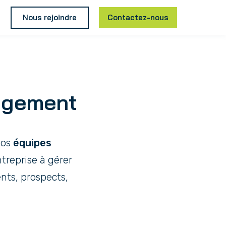
Nous rejoindre
Contactez-nous
agement
vos
équipes
ntreprise à gérer
ents, prospects,