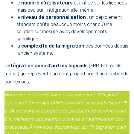
le
nombre d’utilisateurs
qui influe sur les licences
mais peu sur l’intégration elle-même,
le
niveau de personnalisation
: un déploiement
standard coûte beaucoup moins cher qu’une
solution sur mesure avec développements
spécifiques,
la
complexité de la migration
des données depuis
l’ancien système,
l’
intégration avec d’autres logiciels
(ERP, EDI, outils
métier) qui représente un coût proportionnel au nombre de
connexions.
Notre conseil aux décideurs : raisonner en ROI plutôt
qu’en coût. Un projet CRM bien mené se rentabilise en 18
à 24 mois grâce aux gains de productivité commerciale,
à la meilleure satisfaction client et à l’optimisation des
processus. À l’inverse, économiser sur l’intégration pour