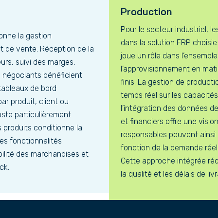
Production
Pour le secteur industriel, l
ionne la gestion
dans la solution ERP choisie v
 de vente. Réception de la
joue un rôle dans l’ensemble
urs, suivi des marges,
l’approvisionnement en matiè
s négociants bénéficient
finis. La gestion de producti
 tableaux de bord
temps réel sur les capacités,
ar produit, client ou
l’intégration des données 
oste particulièrement
et financiers offre une visio
 produits conditionne la
responsables peuvent ainsi 
es fonctionnalités
fonction de la demande réelle
bilité des marchandises et
Cette approche intégrée réd
ock.
la qualité et les délais de liv