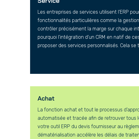
Service
Les entreprises de services utilisent l’ERP pour
fonctionnalités particulières comme la gestion
contrôler précisément la marge sur chaque inter
pourquoi l’intégration d’un CRM en natif de ces 
proposer des services personnalisés. Cela se tr
Achat
La fonction achat et tout le processus d’app
automatisée et tracée afin de retrouver tous
votre outil ERP du devis fournisseur au règle
dématérialisation accélère les délais de trait