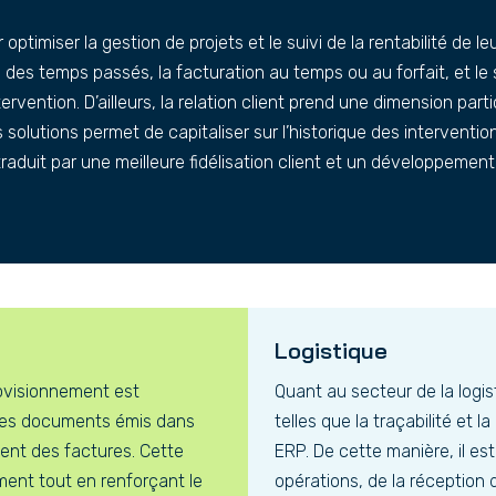
 optimiser la gestion de projets et le suivi de la rentabilité de l
 des temps passés, la facturation au temps ou au forfait, et le 
vention. D’ailleurs, la relation client prend une dimension partic
solutions permet de capitaliser sur l’historique des intervention
aduit par une meilleure fidélisation client et un développement d
Logistique
rovisionnement est
Quant au secteur de la logist
 les documents émis dans
telles que la traçabilité et 
ment des factures. Cette
ERP. De cette manière, il es
ement tout en renforçant le
opérations, de la réception 