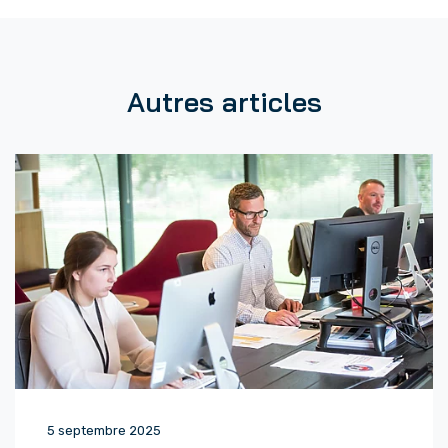
o
t
r
e
e
Autres articles
m
a
i
l
*
5 septembre 2025