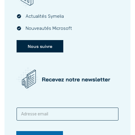
Actualités Symelia
Nouveautés Microsoft
Nous suivre
S
a
i
s
i