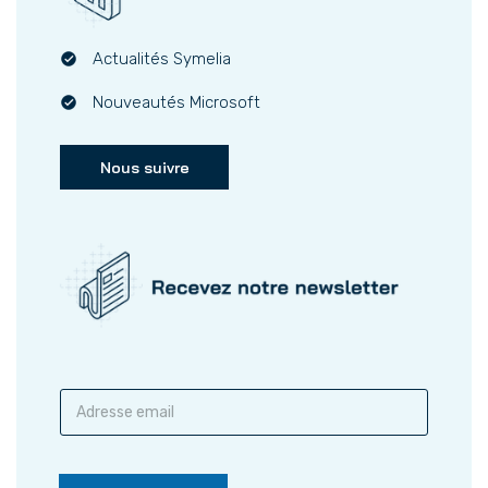
Actualités Symelia
Nouveautés Microsoft
Nous suivre
S
a
i
s
i