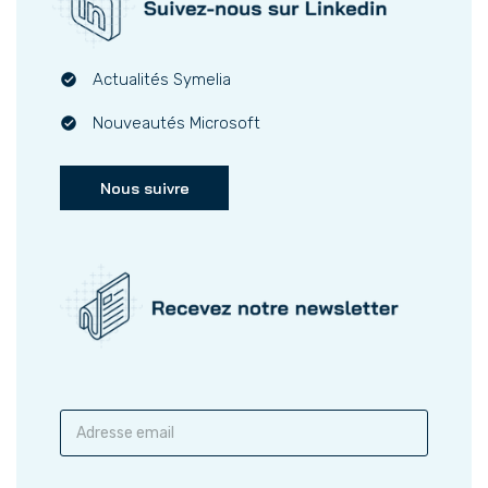
Actualités Symelia
Nouveautés Microsoft
Nous suivre
S
a
i
s