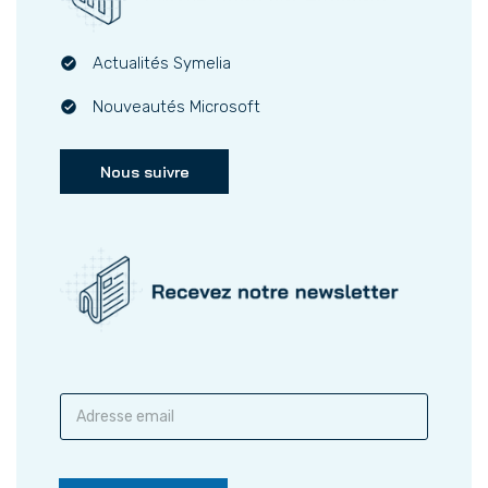
Actualités Symelia
Nouveautés Microsoft
Nous suivre
S
a
i
s
i