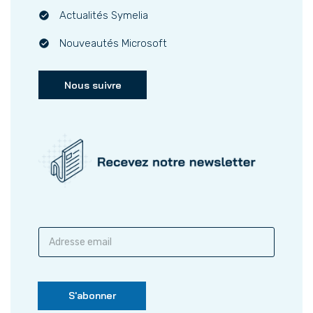
Actualités Symelia
Nouveautés Microsoft
Nous suivre
S
a
i
s
i
S'abonner
s
s