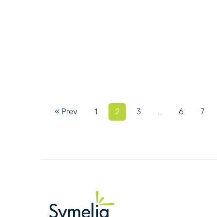
« Prev
1
2
3
…
6
7