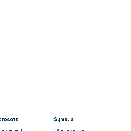
crosoft
Symelia
Engagement
Offre de service