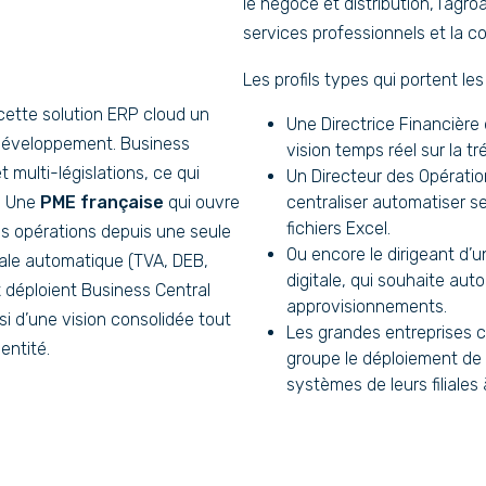
le négoce et distribution, l’agr
services professionnels et la co
Les profils types qui portent le
cette solution ERP cloud un
Une Directrice Financière
 développement. Business
vision temps réel sur la tré
 multi-législations, ce qui
Un Directeur des Opérati
. Une
PME française
qui ouvre
centraliser automatiser se
fichiers Excel.
ses opérations depuis une seule
Ou encore le dirigeant d’u
cale automatique (TVA, DEB,
digitale, qui souhaite aut
x
déploient Business Central
approvisionnements.
insi d’une vision consolidée tout
Les grandes entreprises c
entité.
groupe le déploiement de
systèmes de leurs filiales à